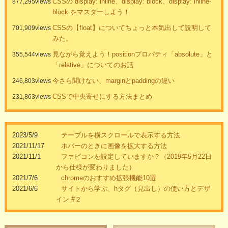
CSSの display: inline、display: block、display: inline-
877,295views
block をマスターしよう！
CSSの【float】についてちょっと本気出して説明して
701,909views
みた。
見ながら覚えよう！positionプロパティ「absolute」と
355,544views
「relative」についてのお話
今さら聞けない、marginとpaddingの違い
246,803views
CSSで中央寄せにする方法まとめ
231,863views
2023/5/9
テーブルを横スクロールで表示する方法
2021/11/17
ホバーのときに画像を拡大する方法
2021/11/1
ファビコンを設定していますか？（2019年5月22日
から仕様が変わりました）
2021/7/6
chromeのおすすめ拡張機能10選
2021/6/6
サイトから学ぶ、hタグ（見出し）の使い方とデザ
イン #２