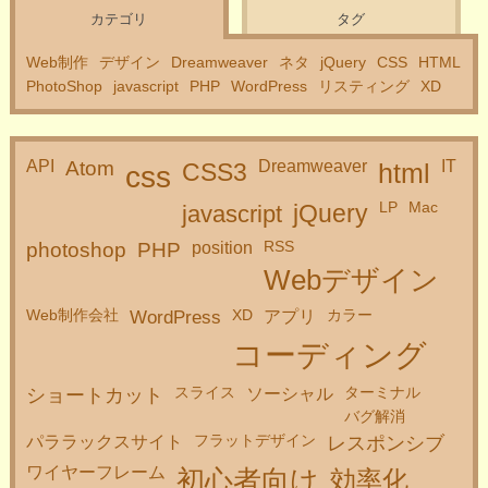
カテゴリ
タグ
Web制作
デザイン
Dreamweaver
ネタ
jQuery
CSS
HTML
PhotoShop
javascript
PHP
WordPress
リスティング
XD
API
Atom
Dreamweaver
IT
CSS3
css
html
LP
Mac
javascript
jQuery
RSS
photoshop
PHP
position
Webデザイン
Web制作会社
XD
カラー
WordPress
アプリ
コーディング
スライス
ターミナル
ショートカット
ソーシャル
バグ解消
フラットデザイン
パララックスサイト
レスポンシブ
ワイヤーフレーム
初心者向け
効率化