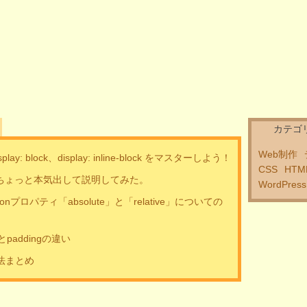
カテゴ
Web制作
display: block、display: inline-block をマスターしよう！
CSS
HTM
いてちょっと本気出して説明してみた。
WordPress
onプロパティ「absolute」と「relative」についての
paddingの違い
法まとめ