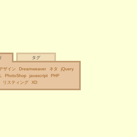
リ
タグ
デザイン
Dreamweaver
ネタ
jQuery
L
PhotoShop
javascript
PHP
リスティング
XD