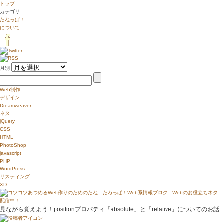
トップ
カテゴリ
たねっぱ！
について
月別
Web制作
デザイン
Dreamweaver
ネタ
jQuery
CSS
HTML
PhotoShop
javascript
PHP
WordPress
リスティング
XD
見ながら覚えよう！positionプロパティ「absolute」と「relative」についてのお話