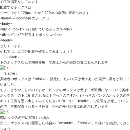
で位置指定をしています
配置するボックスは
ページ上から120px、左から120pxの場所に表示されます。
<body>～</body>内のソースは
<body>
<div id=”box1″>下に敷いているボックス</div>
<div id=”box2″>配置するボックス</div>
</body>
としています。
それでは、二つの配置を確認してみましょう！
「absolute」
下のボックスなんて問答無用！で左上からの絶対位置に表示されます
「relative」
黄緑色のボックスは「relative」指定だったので実は元々あった場所に高さが残って
いました。
ちょっとややこしいのですが、ピンクのボックスは元は
「半透明になっている黄緑
ボックス」
の下に配置されるはずだったのですが、(さっきのピンクのボックスのテ
キスト位置を思い出してみてください(*´o｀*)！「relative」で位置を指定している
ので「本来配置されるべき位置」からの座標位置に配置されています
03ボックスの中に配置した場合
次に、ボックス内に配置した場合の「absolute」「relative」の違いを確認してみま
しょう