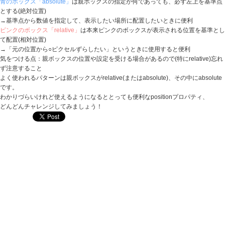
青のボックス「absolute」
は親ボックスの指定が何であっても、必ず左上を基準点
とする(絶対位置)
→基準点から数値を指定して、表示したい場所に配置したいときに便利
ピンクのボックス「relative」
は本来ピンクのボックスが表示される位置を基準とし
て配置(相対位置)
→「元の位置から○ピクセルずらしたい」というときに使用すると便利
気をつける点：親ボックスの位置や設定を受ける場合があるので(特にrelative)忘れ
ず注意すること
よく使われるパターンは親ボックスがrelative(またはabsolute)、その中にabsolute
です。
わかりづらいけれど使えるようになるととっても便利なpositionプロパティ、
どんどんチャレンジしてみましょう！