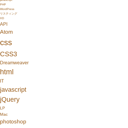
PHP
WordPress
リスティング
XD
API
Atom
css
CSS3
Dreamweaver
html
IT
javascript
jQuery
LP
Mac
photoshop