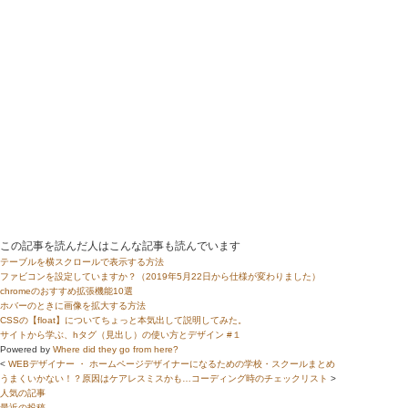
この記事を読んだ人はこんな記事も読んでいます
テーブルを横スクロールで表示する方法
ファビコンを設定していますか？（2019年5月22日から仕様が変わりました）
chromeのおすすめ拡張機能10選
ホバーのときに画像を拡大する方法
CSSの【float】についてちょっと本気出して説明してみた。
サイトから学ぶ、hタグ（見出し）の使い方とデザイン #１
Powered by
Where did they go from here?
<
WEBデザイナー ・ ホームページデザイナーになるための学校・スクールまとめ
うまくいかない！？原因はケアレスミスかも…コーディング時のチェックリスト
>
人気の記事
最近の投稿