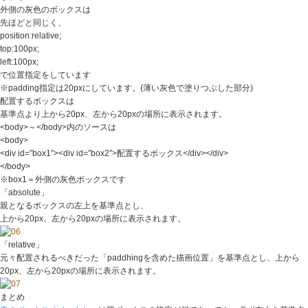
外側の灰色のボックスは
先ほどと同じく、
position:relative;
top:100px;
left:100px;
で位置指定をしています
※padding指定は20pxにしています。(薄い灰色で塗りつぶした部分)
配置するボックスは
基準点より上から20px、左から20pxの場所に表示されます。
<body>～</body>内のソースは
<body>
<div id=”box1″><div id=”box2″>配置するボックス</div></div>
</body>
※box1＝外側の灰色ボックスです
「absolute」
親となるボックスの左上を基準点とし、
上から20px、左から20pxの場所に表示されます。
「relative」
元々配置されるべきだった「paddhingを含めた描画位置」を基準点とし、上から
20px、左から20pxの場所に表示されます。
まとめ