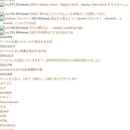
877,321views
CSSの display: inline、display: block、display: inline-block をマスターしよ
う！
701,951views
CSSの【float】についてちょっと本気出して説明してみた。
355,583views
見ながら覚えよう！positionプロパティ「absolute」と
「relative」についてのお話
246,821views
今さら聞けない、marginとpaddingの違い
231,884views
CSSで中央寄せにする方法まとめ
2023/5/9
テーブルを横スクロールで表示する方法
2021/11/17
ホバーのときに画像を拡大する方法
2021/11/1
ファビコンを設定していますか？（2019年5月22日から仕様が変わりました）
2021/7/6
chromeのおすすめ拡張機能10選
2021/6/6
サイトから学ぶ、hタグ（見出し）の使い方とデザイン #２
カテゴリ
タグ
Web制作
デザイン
Dreamweaver
ネタ
jQuery
CSS
HTML
PhotoShop
javascript