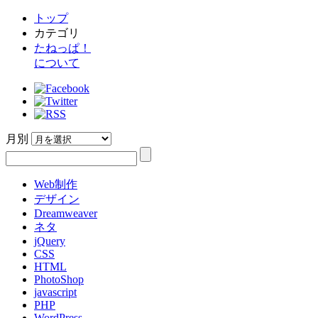
トップ
カテゴリ
たねっぱ！
について
月別
Web制作
デザイン
Dreamweaver
ネタ
jQuery
CSS
HTML
PhotoShop
javascript
PHP
WordPress