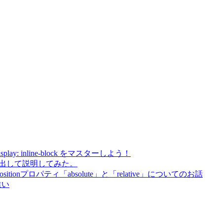
ck、display: inline-block をマスターしよう！
本気出して説明してみた。
tionプロパティ「absolute」と「relative」についてのお話
違い