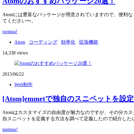
Atomのおすすめパッケージ20選！
Atomには豊富なパッケージが用意されていますので、便利
てください〜。
rurippa!
Atom
コーディング
効率化
拡張機能
14,338 views
2015/06/22
Web制作
[Atom]emmetで独自のスニペットを設
Atomはカスタマイズの自由度が魅力なのですが、その分カ
自スニペットを定義する方法を調べて定義したので紹介した
tanippa!