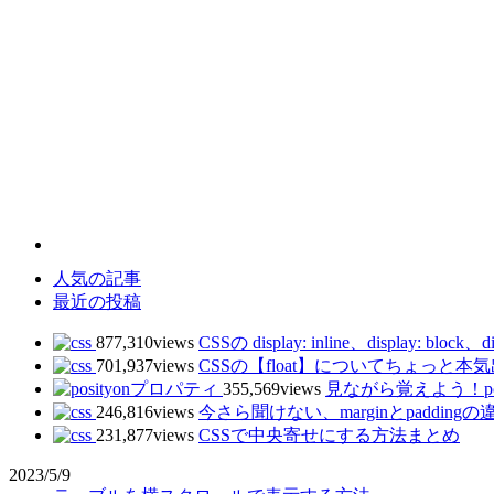
人気の記事
最近の投稿
877,310views
CSSの display: inline、display: blo
701,937views
CSSの【float】についてちょっと
355,569views
見ながら覚えよう！posi
246,816views
今さら聞けない、marginとpaddingの
231,877views
CSSで中央寄せにする方法まとめ
2023/5/9