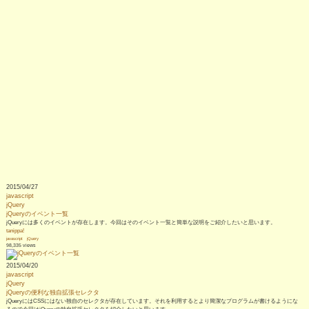
2015/04/27
javascript
jQuery
jQueryのイベント一覧
jQueryには多くのイベントが存在します。今回はそのイベント一覧と簡単な説明をご紹介したいと思います。
tanippa!
javascript
jQuery
98,335 views
2015/04/20
javascript
jQuery
jQueryの便利な独自拡張セレクタ
jQueryにはCSSにはない独自のセレクタが存在しています。それを利用するとより簡潔なプログラムが書けるようにな