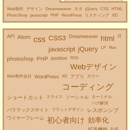
Web制作
デザイン
Dreamweaver
ネタ
jQuery
CSS
HTML
PhotoShop
javascript
PHP
WordPress
リスティング
XD
API
Atom
Dreamweaver
IT
CSS3
css
html
LP
Mac
javascript
jQuery
RSS
photoshop
PHP
position
Webデザイン
Web制作会社
XD
カラー
WordPress
アプリ
コーディング
スライス
ターミナル
ショートカット
ソーシャル
バグ解消
フラットデザイン
パララックスサイト
レスポンシブ
ワイヤーフレーム
初心者向け
効率化
社名
拡張機能