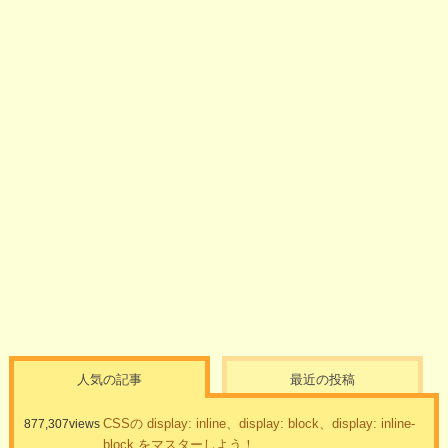
人気の記事
最近の投稿
CSSの display: inline、display: block、display: inline-
877,307views
block をマスターしよう！