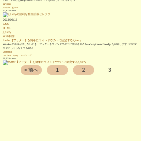
るので今回はjQueryの独自拡張セレクタを紹介したいと思います。
tanippa!
javascript
jQuery
17,923 views
2014/06/16
CSS
HTML
jQuery
Web制作
footer【フッター】を簡単にウィンドウの下に固定するjQuery
Windowの高さが足りないとき、フッターをウィンドウの下に固定させるJavaScript footerFixed.js を紹介します！CSSで
ややこしくしなくてもOK！
yanoppa!
css
html
jQuery
コーディング
16,819 views
< 前へ
1
2
3