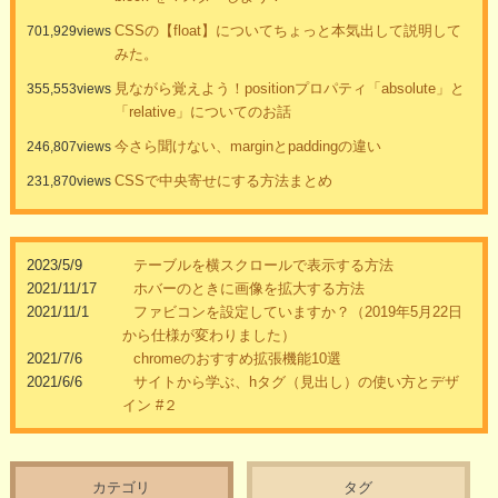
CSSの【float】についてちょっと本気出して説明して
701,929views
みた。
見ながら覚えよう！positionプロパティ「absolute」と
355,553views
「relative」についてのお話
今さら聞けない、marginとpaddingの違い
246,807views
CSSで中央寄せにする方法まとめ
231,870views
2023/5/9
テーブルを横スクロールで表示する方法
2021/11/17
ホバーのときに画像を拡大する方法
2021/11/1
ファビコンを設定していますか？（2019年5月22日
から仕様が変わりました）
2021/7/6
chromeのおすすめ拡張機能10選
2021/6/6
サイトから学ぶ、hタグ（見出し）の使い方とデザ
イン #２
カテゴリ
タグ