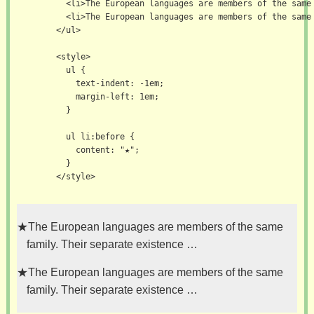
          <li>The European languages are members of the same 
          <li>The European languages are members of the same 
        </ul>

        <style>

          ul {

            text-indent: -1em;

            margin-left: 1em;

          }

          ul li:before {

            content: "★";

          }

        </style>

The European languages are members of the same
family. Their separate existence …
The European languages are members of the same
family. Their separate existence …