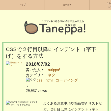
たね
トップ
カテゴリ
に
CSSで２行目以降にインデント（字下
げ）をする方法
2018/07/02
書いた人：
rurippa!
カテゴリ：
ネタ
css
html
コーディング
：
29,937 views
よくある注意事項や箇条書きリストな
ど、２行目以降にインデント（字下