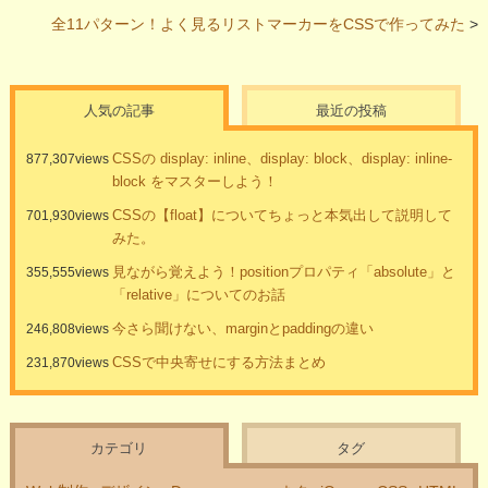
全11パターン！よく見るリストマーカーをCSSで作ってみた
>
人気の記事
最近の投稿
CSSの display: inline、display: block、display: inline-
877,307views
block をマスターしよう！
CSSの【float】についてちょっと本気出して説明して
701,930views
みた。
見ながら覚えよう！positionプロパティ「absolute」と
355,555views
「relative」についてのお話
今さら聞けない、marginとpaddingの違い
246,808views
CSSで中央寄せにする方法まとめ
231,870views
カテゴリ
タグ