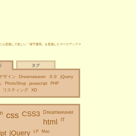
たら意識して欲しい「保守運用」を意識したマークアップ
>
リ
タグ
デザイン
Dreamweaver
ネタ
jQuery
L
PhotoShop
javascript
PHP
リスティング
XD
m
Dreamweaver
CSS3
css
IT
html
LP
Mac
ipt
jQuery