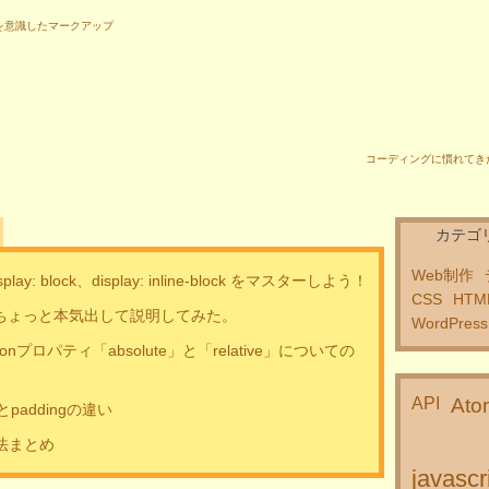
を意識したマークアップ
。
コーディングに慣れてき
カテゴ
Web制作
display: block、display: inline-block をマスターしよう！
CSS
HTM
いてちょっと本気出して説明してみた。
WordPress
onプロパティ「absolute」と「relative」についての
API
Ato
paddingの違い
法まとめ
javascr