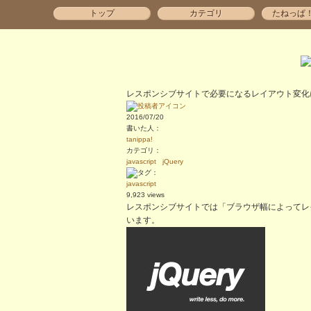
トップ
カテゴリ
たねっぱ
レスポンシブサイトで必要になるレイアウト変化
2016/07/20
書いた人：
tanippa!
カテゴリ：
javascript
jQuery
：
javascript
9,923 views
レスポンシブサイトでは「ブラウザ幅によってレ
います。