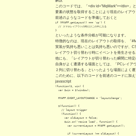
解説
このコードでは、「<div id=”MqMark”><
要素の状態を取得することにより現在のレイアウ
前述のようなコードを準備しておくと
if (MYAPP.getLayout() === 'sp') {

  // スマホレイアウトの時だけこの中に入る

}
といったような条件分岐が可能になります。
特徴的なのは、現在のレイアウトの取得を、「#MqMa
実装が気持ち悪いことは気持ち悪いのですが、C
レイアウト切り替わり時にイベントを発生させる
他にも、「レイアウトが切り替わった瞬間に特定
自身がよく遭遇する場面としては、「PCレイアウ
２列に切り替わる」といったような場面によく遭
このために、以下のコードを前述のコードに加え
javascript
(function($, win) {

  var $win = $(window);

  MYAPP.EVENT_LAYOUTCHANGE = 'layoutchange';

  $(function() {

    // layout trigger

    (function() {

      var oldLayout = false;

      $win.on('resize load', function() {

        var currentLayout = MYAPP.getLayout();

        if (currentLayout !== oldLayout) {
