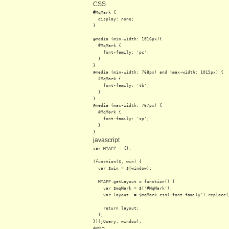
CSS
#MqMark {

  display: none;

}

@media (min-width: 1016px){

  #MqMark {

    font-family: 'pc';

  }

}

@media (min-width: 768px) and (max-width: 1015px) {

  #MqMark {

    font-family: 'tb';

  }

}

@media (max-width: 767px) {

  #MqMark {

    font-family: 'sp';

  }

}
javascript
var MYAPP = {};

(function($, win) {

  var $win = $(window);

  MYAPP.getLayout = function() {

    var $mqMark = $('#MqMark');

    var layout  = $mqMark.css('font-family').replace(/
    return layout;

  };

})(jQuery, window);