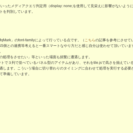
/div>」といったメディアクエリ判定用（display: none;を使用して見栄えに影響が
トを判別しています。
rk」のfont-familyによって行っている点です。（
こちら
の記事を参考にさせて
SS側との連携等考えると一番スマートなやり方だと感じ自分は使わせて頂いていま
。
の処理をさせたい」等といった場面も頻繁に遭遇します。
トで３列で並べているパネル型のアイテムがあり、それをtile.jsで高さを揃えて
遇します。こういう場合に切り替わりのタイミングに合わせて処理を実行する必要
て準備しています。