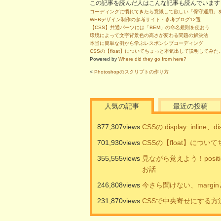
この記事を読んだ人はこんな記事も読んでいます
コーディングに慣れてきたら意識して欲しい「保守運用」
WEBデザイン制作の参考サイト・参考ブログ12選
【CSS】共通パーツには「BEM」の命名規則を使おう
環境によって文字背景色の高さが変わる問題の解決法
本当に簡単な例から学ぶレスポンシブコーディング
CSSの【float】についてちょっと本気出して説明してみた
Powered by
Where did they go from here?
<
Photoshopのスクリプトの作り方
人気の記事
最近の投稿
877,307views
CSSの display: inline、
701,930views
CSSの【float】につ
355,555views
見ながら覚えよう！positi
お話
246,808views
今さら聞けない、marginと
231,870views
CSSで中央寄せにする方