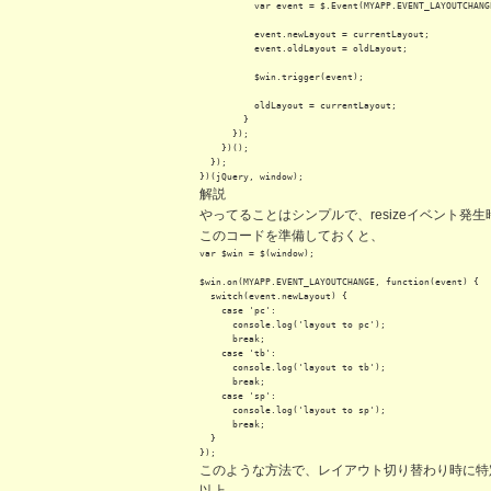
          var event = $.Event(MYAPP.EVENT_LAYOUTCHANGE
          event.newLayout = currentLayout;

          event.oldLayout = oldLayout;

          $win.trigger(event);

          oldLayout = currentLayout;

        }

      });

    })();

  });

})(jQuery, window);
解説
やってることはシンプルで、resizeイベント発
このコードを準備しておくと、
var $win = $(window);

$win.on(MYAPP.EVENT_LAYOUTCHANGE, function(event) {

  switch(event.newLayout) {

    case 'pc':

      console.log('layout to pc');

      break;

    case 'tb':

      console.log('layout to tb');

      break;

    case 'sp':

      console.log('layout to sp');

      break;

  }

});
このような方法で、レイアウト切り替わり時に特