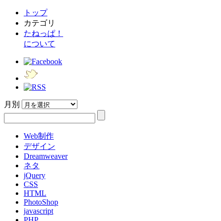
トップ
カテゴリ
たねっぱ！
について
月別
Web制作
デザイン
Dreamweaver
ネタ
jQuery
CSS
HTML
PhotoShop
javascript
PHP