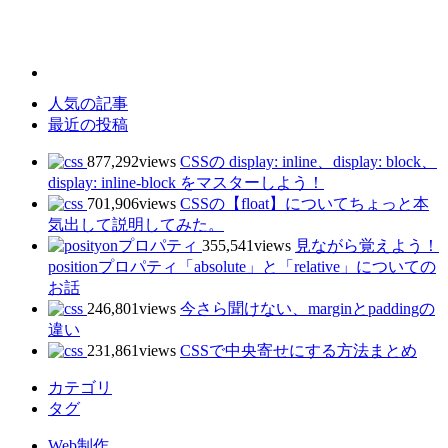
人気の記事
最近の投稿
877,292views
CSSの display: inline、display: block、
display: inline-block をマスターしよう！
701,906views
CSSの【float】についてちょっと本
気出して説明してみた。
355,541views
見ながら覚えよう！
positionプロパティ「absolute」と「relative」についての
お話
246,801views
今さら聞けない、marginとpaddingの
違い
231,861views
CSSで中央寄せにする方法まとめ
カテゴリ
タグ
Web制作