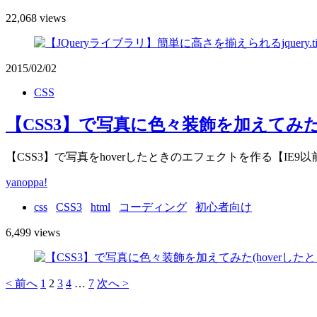
22,068 views
2015/02/02
CSS
【CSS3】で写真に色々装飾を加えてみた
【CSS3】で写真をhoverしたときのエフェクトを作る【IE9以
yanoppa!
css
CSS3
html
コーディング
初心者向け
6,499 views
< 前へ
1
2
3
4
…
7
次へ >