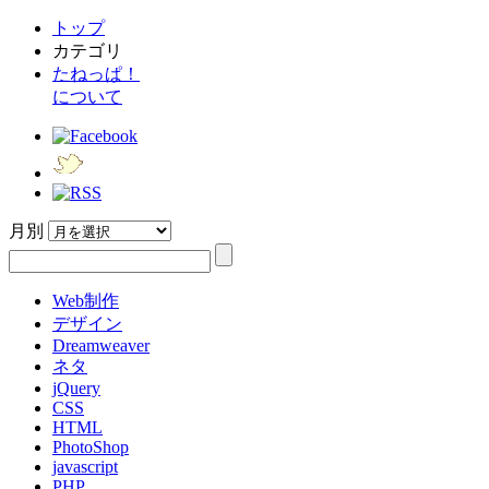
トップ
カテゴリ
たねっぱ！
について
月別
Web制作
デザイン
Dreamweaver
ネタ
jQuery
CSS
HTML
PhotoShop
javascript
PHP