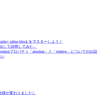
ck、display: inline-block をマスターしよう！
本気出して説明してみた。
tionプロパティ「absolute」と「relative」についてのお話
違い
ら仕様が変わりました）