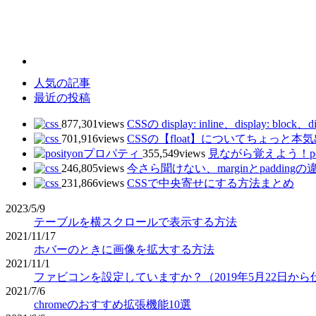
人気の記事
最近の投稿
877,301views
CSSの display: inline、display: blo
701,916views
CSSの【float】についてちょっと
355,549views
見ながら覚えよう！posi
246,805views
今さら聞けない、marginとpaddingの
231,866views
CSSで中央寄せにする方法まとめ
2023/5/9
テーブルを横スクロールで表示する方法
2021/11/17
ホバーのときに画像を拡大する方法
2021/11/1
ファビコンを設定していますか？（2019年5月22日か
2021/7/6
chromeのおすすめ拡張機能10選