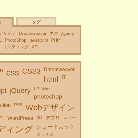
リ
タグ
デザイン
Dreamweaver
ネタ
jQuery
L
PhotoShop
javascript
PHP
リスティング
XD
m
Dreamweaver
CSS3
css
IT
html
LP
Mac
ipt
jQuery
photoshop
RSS
sition
Webデザイン
会社
XD
カラー
WordPress
アプリ
ショートカット
ディング
スライス