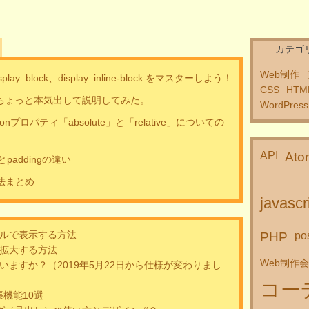
カテゴ
Web制作
display: block、display: inline-block をマスターしよう！
CSS
HTM
いてちょっと本気出して説明してみた。
WordPress
onプロパティ「absolute」と「relative」についての
API
Ato
paddingの違い
法まとめ
javascr
ルで表示する方法
PHP
po
拡大する方法
Web制作
いますか？（2019年5月22日から仕様が変わりまし
コー
張機能10選