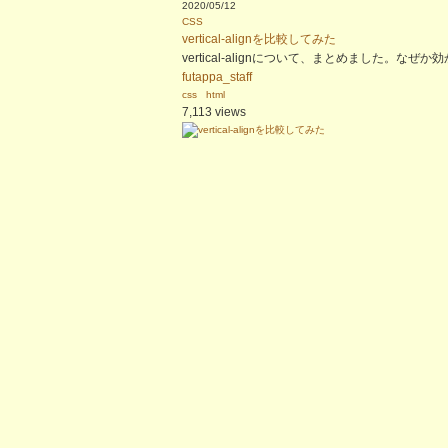
2020/05/12
CSS
vertical-alignを比較してみた
vertical-alignについて、まとめました。
futappa_staff
css
html
7,113 views