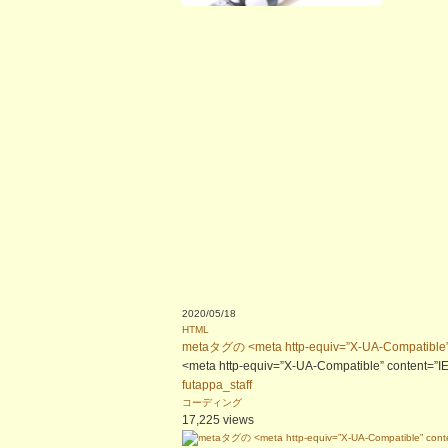
2020/05/18
HTML
metaタグの <meta http-equiv=”X-UA-Compati
<meta http-equiv=”X-UA-Compatible” co
futappa_staff
コーディング
17,225 views