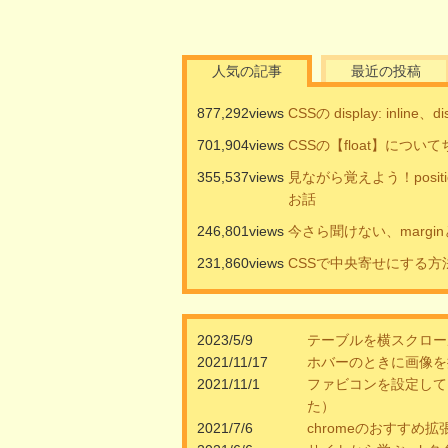
人気の記事
最近の投稿
877,292views
CSSの display: inline、
701,904views
CSSの【float】につ
355,537views
見ながら覚えよう！positi
お話
246,801views
今さら聞けない、marginと
231,860views
CSSで中央寄せにする方
2023/5/9
テーブルを横スクロー
2021/11/17
ホバーのときに画像を
2021/11/1
ファビコンを設定して
た）
2021/7/6
chromeのおすすめ拡