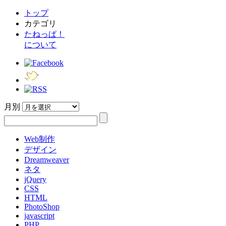
トップ
カテゴリ
たねっぱ！
について
月別
Web制作
デザイン
Dreamweaver
ネタ
jQuery
CSS
HTML
PhotoShop
javascript
PHP