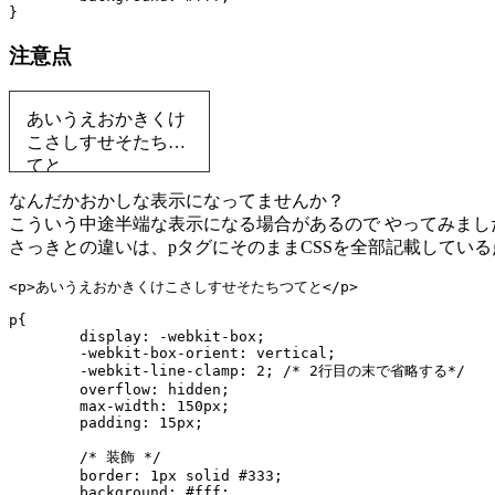
注意点
あいうえおかきくけ
こさしすせそたちつ
てと
なんだかおかしな表示になってませんか？
こういう中途半端な表示になる場合があるので やってみまし
さっきとの違いは、pタグにそのままCSSを全部記載している
p{

	display: -webkit-box;

	-webkit-box-orient: vertical;

	-webkit-line-clamp: 2; /* 2行目の末で省略する*/

	overflow: hidden;

	max-width: 150px;

	padding: 15px;

	/* 装飾 */

	border: 1px solid #333;

	background: #fff;
