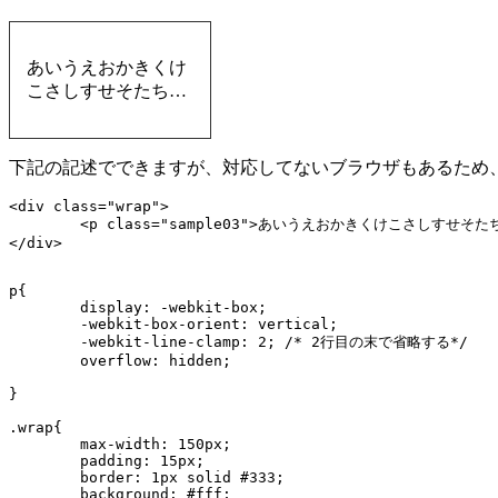
あいうえおかきくけ
こさしすせそたちつ
てと
下記の記述でできますが、対応してないブラウザもあるため
<div class="wrap">

	<p class="sample03">あいうえおかきくけこさしすせそたちつてと</p>

p{

	display: -webkit-box;

	-webkit-box-orient: vertical;

	-webkit-line-clamp: 2; /* 2行目の末で省略する*/

	overflow: hidden;

}

.wrap{

	max-width: 150px;

	padding: 15px;

	border: 1px solid #333;

	background: #fff;
