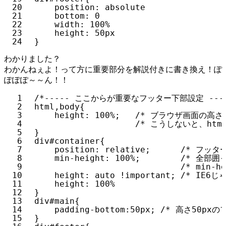
20
position: absolute
21
bottom: 0
22
width: 100%
23
height: 50px
24
}
わかりました？
わかんねぇよ！って方に重要部分を解説付きに書き換え！ぽ
ぽぽぽ～～ん！！
1
/*----- ここからが重要なフッター下部設定 ----
2
html,body{
3
height: 100%;   /* ブラウザ画面の
4
/* こうしないと、ht
5
}
6
div#container{
7
position: relative;      /
8
min-height: 100%;        /*
9
/* min
10
height: auto !important; /* 
11
height: 100%
12
}
13
div#main{
14
padding-bottom:50px; /* 高さ5
15
}