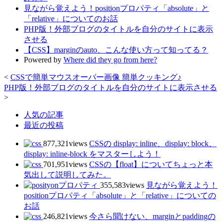
見ながら覚えよう！positionプロパティ「absolute」と
「relative」についてのお話
PHP版！外部ブログのタイトルを自分のサイトに表示
させる
【CSS】marginのauto、こんな使い方って知ってる？
Powered by
Where did they go from here?
<
CSSで簡単マウスオーバー画像 簡単クッキング♪
PHP版！外部ブログのタイトルを自分のサイトに表示させる
>
人気の記事
最近の投稿
877,321views
CSSの display: inline、display: block、
display: inline-block をマスターしよう！
701,951views
CSSの【float】についてちょっと本
気出して説明してみた。
355,583views
見ながら覚えよう！
positionプロパティ「absolute」と「relative」についての
お話
246,821views
今さら聞けない、marginとpaddingの