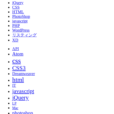
jQuery
CSS
HTML
PhotoShop
javascript
PHP
WordPress
リスティング
XD
API
Atom
css
CSS3
Dreamweaver
html
IT
javascript
jQuery
LP
Mac
photoshop