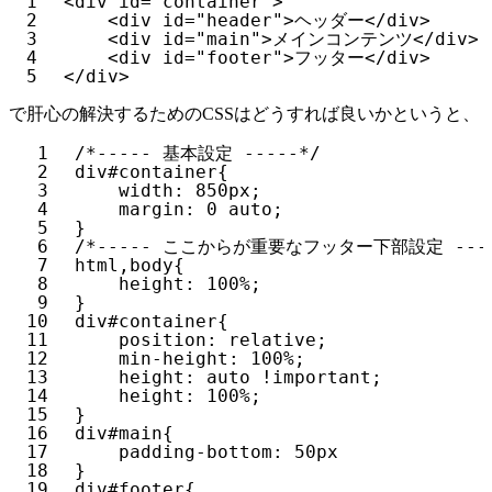
1
<
div
id
=
"container"
>
2
<
div
id
=
"header"
>ヘッダー</
div
>
3
<
div
id
=
"main"
>メインコンテンツ</
div
>
4
<
div
id
=
"footer"
>フッター</
div
>
5
</
div
>
で肝心の解決するためのCSSはどうすれば良いかというと、
1
/*----- 基本設定 -----*/
2
div#container{
3
width: 850px;
4
margin: 0 auto;
5
}
6
/*----- ここからが重要なフッター下部設定 ----
7
html,body{
8
height: 100%;
9
}
10
div#container{
11
position: relative;
12
min-height: 100%;
13
height: auto !important;
14
height: 100%;
15
}
16
div#main{
17
padding-bottom: 50px
18
}
19
div#footer{