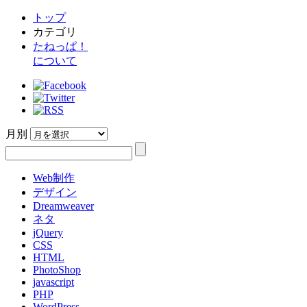
トップ
カテゴリ
たねっぱ！
について
月別
Web制作
デザイン
Dreamweaver
ネタ
jQuery
CSS
HTML
PhotoShop
javascript
PHP
WordPress