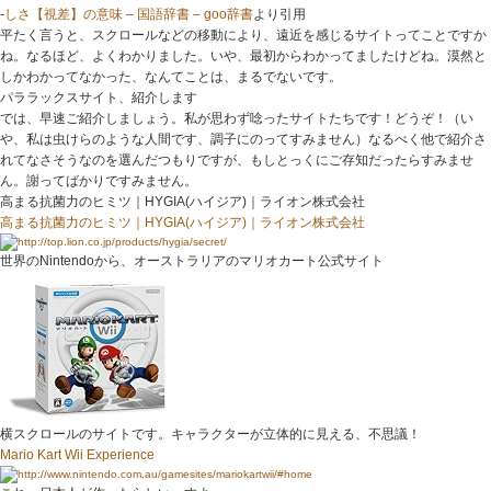
-
しさ【視差】の意味 – 国語辞書 – goo辞書
より引用
平たく言うと、
スクロールなどの移動により、遠近を感じるサイト
ってことですか
ね。なるほど、よくわかりました。いや、最初からわかってましたけどね。漠然と
しかわかってなかった、なんてことは、まるでないです。
パララックスサイト、紹介します
では、早速ご紹介しましょう。私が思わず唸ったサイトたちです！どうぞ！（い
や、私は虫けらのような人間です、調子にのってすみません）なるべく他で紹介さ
れてなさそうなのを選んだつもりですが、もしとっくにご存知だったらすみませ
ん。謝ってばかりですみません。
高まる抗菌力のヒミツ｜HYGIA(ハイジア)｜ライオン株式会社
高まる抗菌力のヒミツ｜HYGIA(ハイジア)｜ライオン株式会社
世界のNintendoから、オーストラリアのマリオカート公式サイト
横スクロールのサイトです。キャラクターが立体的に見える、不思議！
Mario Kart Wii Experience