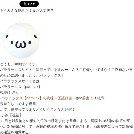
もうみんな飽きた？まだ大丈夫？
どうも。katoppa!です。
パララックスサイト、流行っていますねー。ん？ご存知ないですか？ご存知ない方
のために調べましたよ、パララックス！
パララックスサイトとは
パララックス【parallax】
視差(しさ)。
-
パララックス【parallax】の意味 – 国語辞書 – goo辞書
より引用
視差らしいですよ視差。
…で、視差ってつまりどういうことなんだぜ？
し‐さ【視差】
１ 目と対象物との相対的位置の移動または差違による、網膜上の結像の位置の変
化。対象物に対して、両眼の視線の挟む角度で表される、両眼視差によって対象物
の遠近を知覚する。