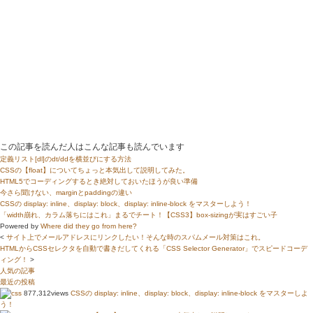
この記事を読んだ人はこんな記事も読んでいます
定義リスト[dl]のdt/ddを横並びにする方法
CSSの【float】についてちょっと本気出して説明してみた。
HTML5でコーディングするとき絶対しておいたほうが良い準備
今さら聞けない、marginとpaddingの違い
CSSの display: inline、display: block、display: inline-block をマスターしよう！
「width崩れ、カラム落ちにはこれ」まるでチート！【CSS3】box-sizingが実はすごい子
Powered by
Where did they go from here?
<
サイト上でメールアドレスにリンクしたい！そんな時のスパムメール対策はこれ。
HTMLからCSSセレクタを自動で書きだしてくれる「CSS Selector Generator」でスピードコーデ
ィング！
>
人気の記事
最近の投稿
877,312views
CSSの display: inline、display: block、display: inline-block をマスターしよ
う！