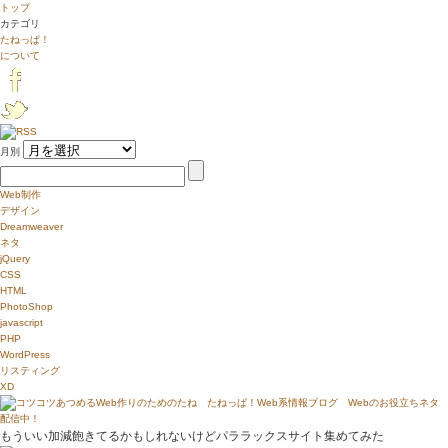
トップ
カテゴリ
たねっぱ！
について
月別
Web制作
デザイン
Dreamweaver
ネタ
jQuery
CSS
HTML
PhotoShop
javascript
PHP
WordPress
リスティング
XD
もういい加減飽きてるかもしれないけどパララックスサイト集めてみた