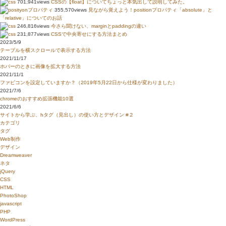
701,941views
CSSの【float】についてちょっと本気出して説明してみた。
355,570views
見ながら覚えよう！positionプロパティ「absolute」と
「relative」についてのお話
246,816views
今さら聞けない、marginとpaddingの違い
231,877views
CSSで中央寄せにする方法まとめ
2023/5/9
テーブルを横スクロールで表示する方法
2021/11/17
ホバーのときに画像を拡大する方法
2021/11/1
ファビコンを設定していますか？（2019年5月22日から仕様が変わりました）
2021/7/6
chromeのおすすめ拡張機能10選
2021/6/6
サイトから学ぶ、hタグ（見出し）の使い方とデザイン #２
カテゴリ
タグ
Web制作
デザイン
Dreamweaver
ネタ
jQuery
CSS
HTML
PhotoShop
javascript
PHP
WordPress