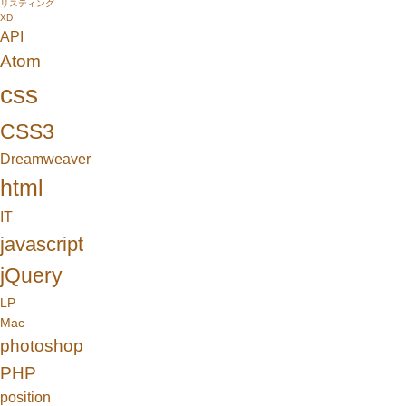
リスティング
XD
API
Atom
css
CSS3
Dreamweaver
html
IT
javascript
jQuery
LP
Mac
photoshop
PHP
position