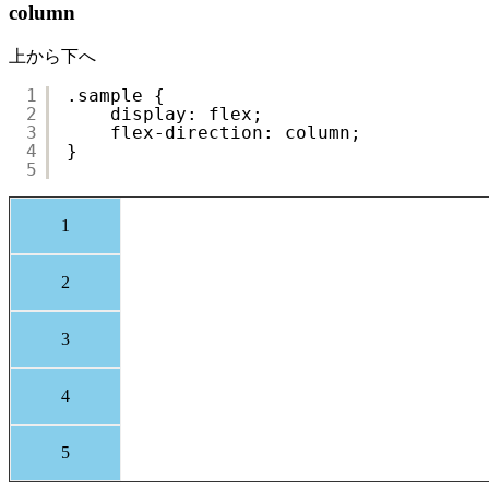
column
上から下へ
1
.sample {
2
display: flex;
3
flex-direction: column;
4
}
5
1
2
3
4
5