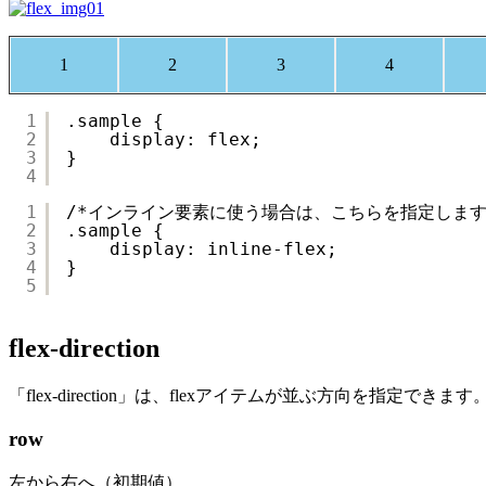
1
2
3
4
1
.sample {
2
display: flex;
3
}
4
1
/*インライン要素に使う場合は、こちらを指定します
2
.sample {
3
display: inline-flex;
4
}
5
flex-direction
「flex-direction」は、flexアイテムが並ぶ方向を指定で
row
左から右へ（初期値）