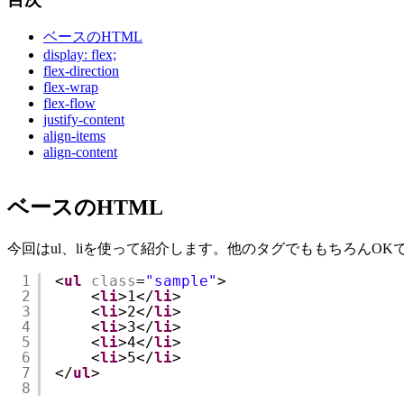
ベースのHTML
display: flex;
flex-direction
flex-wrap
flex-flow
justify-content
align-items
align-content
ベースのHTML
今回はul、liを使って紹介します。他のタグでももちろんOK
1
<
ul
class
=
"sample"
>
2
<
li
>1</
li
>
3
<
li
>2</
li
>
4
<
li
>3</
li
>
5
<
li
>4</
li
>
6
<
li
>5</
li
>
7
</
ul
>
8