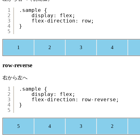
1
.sample {
2
display: flex;
3
flex-direction: row;
4
}
5
1
2
3
4
row-reverse
右から左へ
1
.sample {
2
display: flex;
3
flex-direction: row-reverse;
4
}
5
5
4
3
2