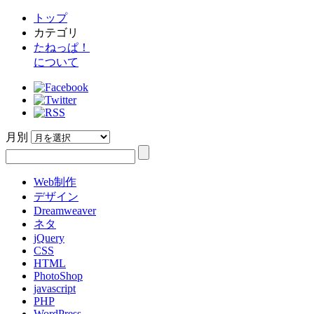
トップ
カテゴリ
たねっぱ！
について
月別
Web制作
デザイン
Dreamweaver
ネタ
jQuery
CSS
HTML
PhotoShop
javascript
PHP
WordPress